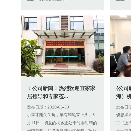
﹝公司新闻﹞热烈欢迎宜家家
{公司
居领导和专家莅...
海）机
发布日期：2020-06-30
发布日期：
小荷才露尖尖角，早有蜻蜓立上头。6
倏忽温风
月11日，初夏的桐乡正处于时雨时晴的
工（上
梅雨季节，却没有阻挡由庄老师、孙总
术专家